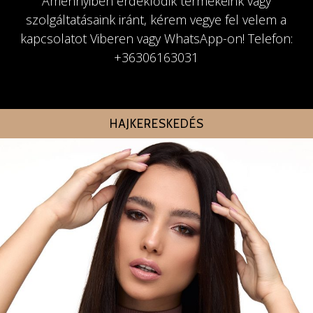
Amennyiben érdeklődik termékeink vagy
szolgáltatásaink iránt, kérem vegye fel velem a
kapcsolatot Viberen vagy WhatsApp-on! Telefon:
+36306163031
HAJKERESKEDÉS