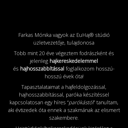
Farkas Mónika vagyok az EuHaj®️ stúdió
üzletvezetője, tulajdonosa
Több mint 20 éve végeztem fodrászként és
jelenleg
hajkereskedelemmel
és
hajhosszabbítással
foglalkozom hosszú-
hosszú évek óta!
Tapasztalataimat a hajfeldolgozással,
hajhosszabbítással, paróka készítéssel
kapcsolatosan egy híres “
parókástól
” tanultam,
aki évtizedek óta ennek a szakmának az elismert
szakembere.