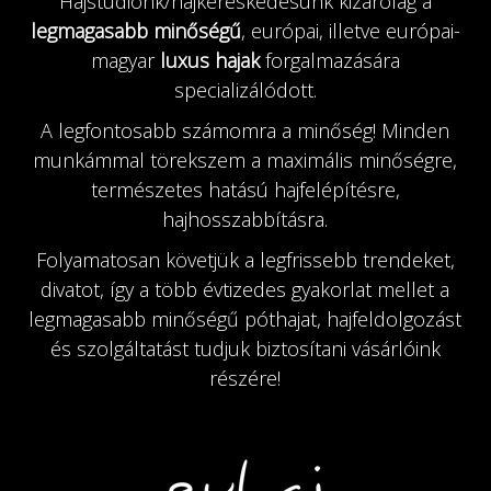
Hajstúdiónk/hajkereskedésünk kizárólag a
legmagasabb minőségű
, európai, illetve európai-
magyar
luxus hajak
forgalmazására
specializálódott.
A legfontosabb számomra a minőség! Minden
munkámmal törekszem a maximális minőségre,
természetes hatású hajfelépítésre,
hajhosszabbításra.
Folyamatosan követjük a legfrissebb trendeket,
divatot, így a több évtizedes gyakorlat mellet a
legmagasabb minőségű póthajat, hajfeldolgozást
és szolgáltatást tudjuk biztosítani vásárlóink
részére!