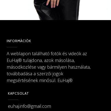
INFORMÁCIÓK
A weblapon található fotók és videók az
EuHaj®️ tulajdona, azok másolása,
másodközlése vagy bármilyen használata,
továbbadása a szerzői jogok
megsértésének minősül. EuHaj®️
KAPCSOLAT
euhaj.info@gmail.com