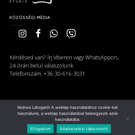
KÖZÖSSÉGI MÉDIA
Kérdésed van? Írj Viberen vagy WhatsAppon,
24 órán belül válaszolunk.
Telefonszám: +36-30-616-3031
Kedves Látogató! A weblap használatához cookie-kat
használunk, a weblap használatával beleegyezik azok
használatába.
© Copyright EuHaj®️ | Design: Mavrák
Elfogadom
Adatkezelési tájékoztató