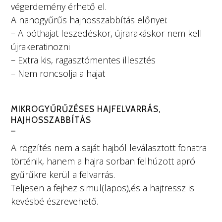
végerdemény érhető el.
A nanogyűrűs hajhosszabbítás előnyei:
– A póthajat leszedéskor, újrarakáskor nem kell
újrakeratinozni
– Extra kis, ragasztómentes illesztés
– Nem roncsolja a hajat
MIKROGYŰRŰZÉSES HAJFELVARRÁS,
HAJHOSSZABBÍTÁS
–
A rögzítés nem a saját hajból leválasztott fonatra
történik, hanem a hajra sorban felhúzott apró
gyűrűkre kerül a felvarrás.
Teljesen a fejhez simul(lapos),és a hajtressz is
kevésbé észrevehető.