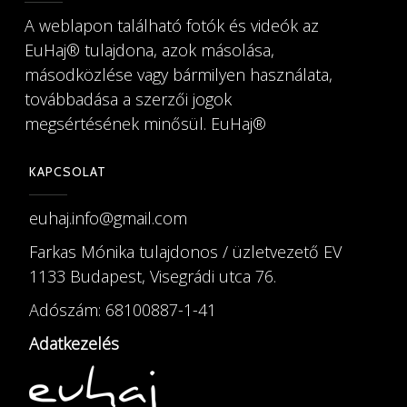
A weblapon található fotók és videók az
EuHaj®️ tulajdona, azok másolása,
másodközlése vagy bármilyen használata,
továbbadása a szerzői jogok
megsértésének minősül. EuHaj®️
KAPCSOLAT
euhaj.info@gmail.com
Farkas Mónika tulajdonos / üzletvezető EV
1133 Budapest, Visegrádi utca 76.
Adószám: 68100887-1-41
Adatkezelés