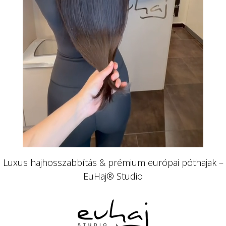
Luxus hajhosszabbítás & prémium európai póthajak –
EuHaj® Studio