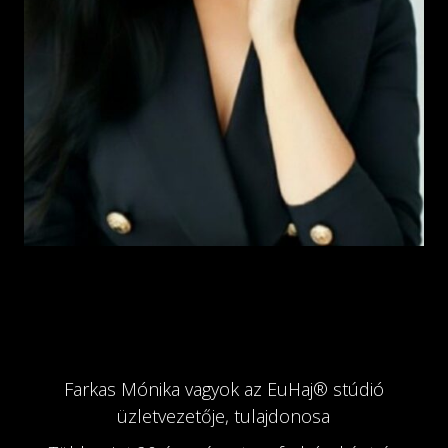
Farkas Mónika vagyok az EuHaj®️ stúdió
üzletvezetője, tulajdonosa