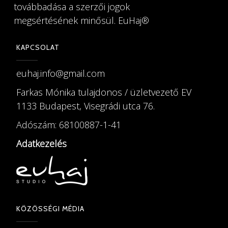
továbbadása a szerzői jogok
megsértésének minősül. EuHaj®️
KAPCSOLAT
euhaj.info@gmail.com
Farkas Mónika tulajdonos / üzletvezető EV
1133 Budapest, Visegrádi utca 76.
Adószám: 68100887-1-41
Adatkezelés
KÖZÖSSÉGI MÉDIA