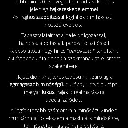
Több mint 20 éve végeztem fodrászként és
jelenleg
hajkereskedelemmel
és
hajhosszabbítással
foglalkozom hosszú-
hosszú évek óta!
Tapasztalataimat a hajfeldolgozással,
hajhosszabbítással, paróka készítéssel
kapcsolatosan egy híres “
parókástól
” tanultam,
aki évtizedek óta ennek a szakmának az elismert
szakembere.
Hajstúdiónk/hajkereskedésünk kizárólag a
legmagasabb minőségű
, európai, illetve európai-
magyar
luxus hajak
forgalmazására
specializálódott.
A legfontosabb számomra a minőség! Minden
munkámmal törekszem a maximális minőségre,
természetes hatású hajfelépítésre,