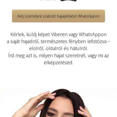
Kérj személyre szabott hajajánlatot WhatsAppon
Kérlek, küldj képet Viberen vagy WhatsAppon
a saját hajadról, természetes fényben lefotózva –
elölről, oldalról és hátulról.
Írd meg azt is, milyen hajat szeretnél, vagy mi az
elképzelésed.